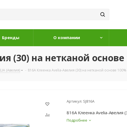
Бренды
О компании
ия (30) на нетканой основе
LIA (Авелия)
-
816A Клеенка Avelia-Авелия (30) на нетканой основе 100%
Артикул:
SJ816A
816A Клеенка Avelia-Авелия 
Подробнее