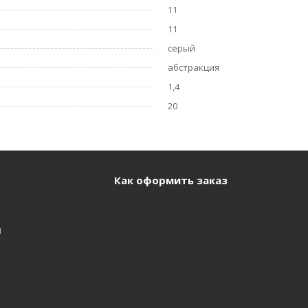
11
11
серый
абстракция
1,4
20
Как оформить заказ
и