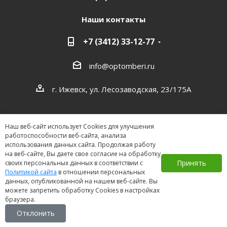
Наши контакты
+7 (3412) 33-12-77
info@optomberi.ru
г. Ижевск, ул. Лесозаводская, 23/175А
Наш веб-сайт использует Cookies для улучшения
работоспособности веб-сайта, анализа
использования данных сайта. Продолжая работу
на веб-сайте, Вы даете свое согласие на обработку
2026 ©
Принять
своих персональных данных в соответствии с
Политикой сайта
в отношении персональных
данных, опубликованной на нашем веб-сайте. Вы
можете запретить обработку Cookies в настройках
браузера.
Отклонить