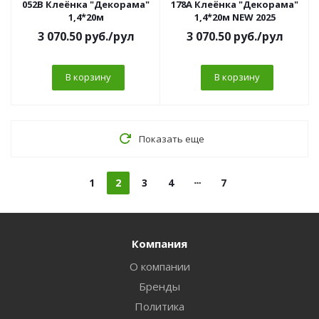
052B Клеёнка "Декорама"
178A Клеёнка "Декорама"
1,4*20м
1,4*20м NEW 2025
3 070.50
руб.
/рул
3 070.50
руб.
/рул
В корзину
В корзину
Показать еще
1
2
3
4
7
Компания
О компании
Бренды
Политика