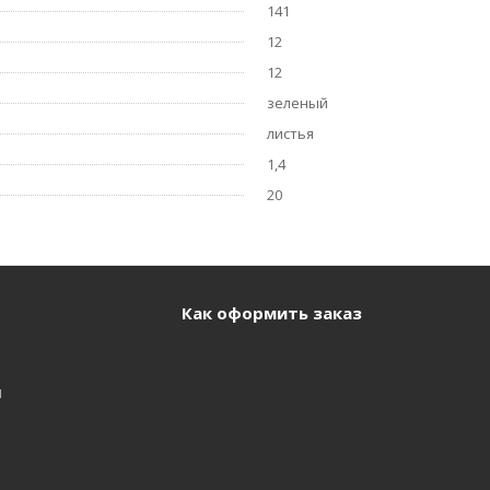
141
12
12
зеленый
листья
1,4
20
Как оформить заказ
и