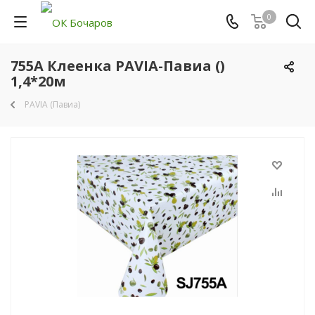
0
755A Клеенка PAVIA-Павиа ()
1,4*20м
PAVIA (Павиа)