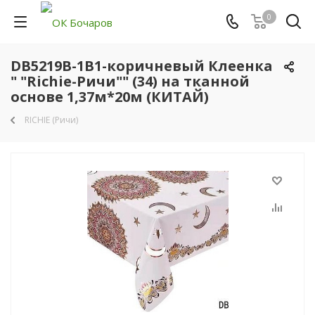
0
DB5219B-1B1-коричневый Клеенка
" "Richie-Ричи"" (34) на тканной
основе 1,37м*20м (КИТАЙ)
RICHIE (Ричи)