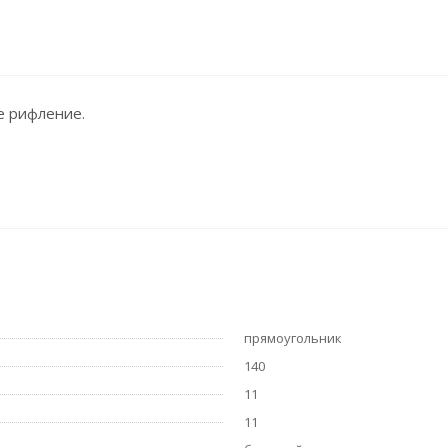
е рифление.
прямоугольник
140
11
11