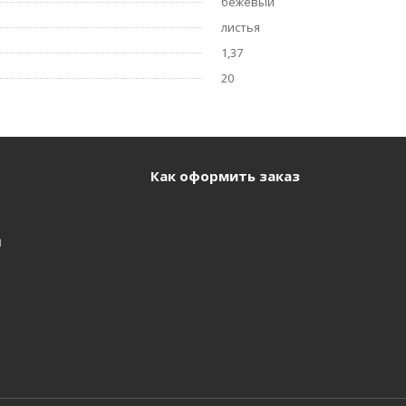
бежевый
листья
1,37
20
Как оформить заказ
и