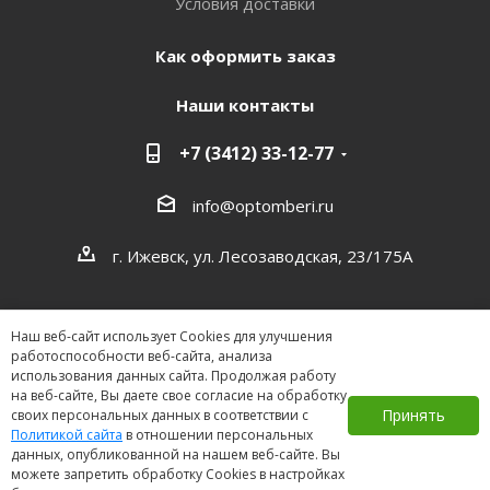
Условия доставки
Как оформить заказ
Наши контакты
+7 (3412) 33-12-77
info@optomberi.ru
г. Ижевск, ул. Лесозаводская, 23/175А
Наш веб-сайт использует Cookies для улучшения
работоспособности веб-сайта, анализа
использования данных сайта. Продолжая работу
на веб-сайте, Вы даете свое согласие на обработку
2026 ©
Принять
своих персональных данных в соответствии с
Политикой сайта
в отношении персональных
данных, опубликованной на нашем веб-сайте. Вы
можете запретить обработку Cookies в настройках