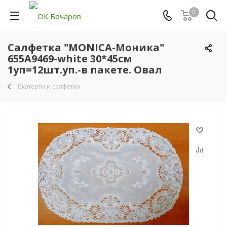
0
Салфетка "MONICA-Моника"
655A9469-white 30*45см
1уп=12шт.уп.-в пакете. Овал
Скатерти и салфетки