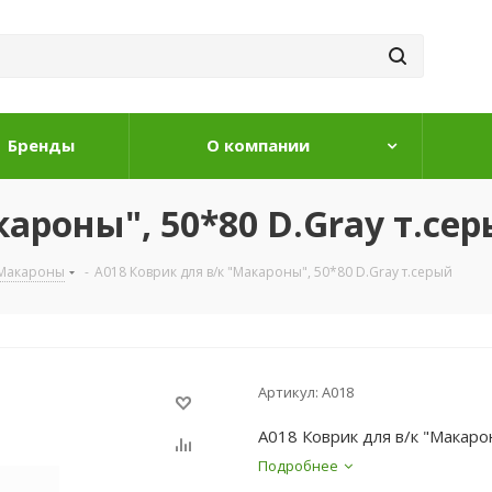
Бренды
О компании
кароны", 50*80 D.Gray т.се
Макароны
-
A018 Коврик для в/к "Макароны", 50*80 D.Gray т.серый
Артикул:
A018
A018 Коврик для в/к "Макаро
Подробнее