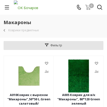
0
Макароны
Коврики предметные
Фильтр
A010Коврик с вырезом
A005 Коврик для в/к
"Макароны",50*50 L.Green
"Макароны", 80*120 Green
салатовый/
зеленый