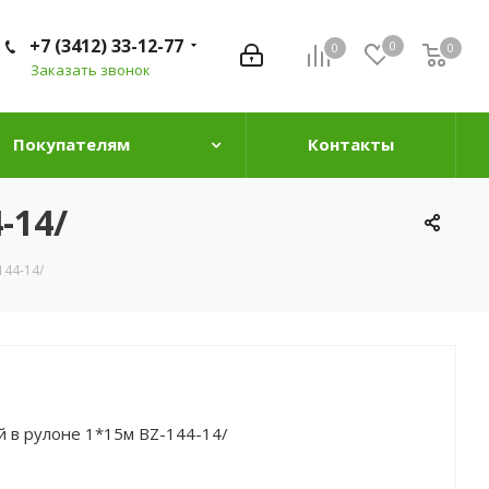
+7 (3412) 33-12-77
0
0
0
0
Заказать звонок
Покупателям
Контакты
-14/
144-14/
 в рулоне 1*15м BZ-144-14/