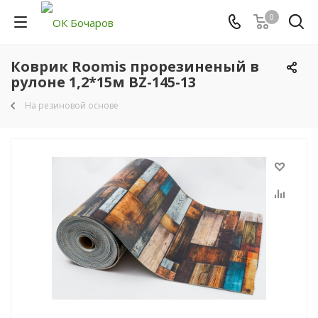
0
Коврик Roomis прорезиненый в
рулоне 1,2*15м BZ-145-13
На резиновой основе