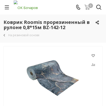
0
Коврик Roomis прорезиненный в
рулоне 0,8*15м BZ-142-12
На резиновой основе