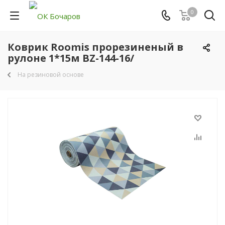
0
Коврик Roomis прорезиненый в
рулоне 1*15м BZ-144-16/
На резиновой основе