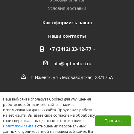
Условия доставки
Как оформить заказ
Наши контакты
+7 (3412) 33-12-77
info@optomberi.ru
г. Ижевск, ул. Лесозаводская, 23/175А
Наш веб-сайт использует Cookies для улучшения
работоспособности веб-сайта, анализа
использования данных сайта. Продолжая работу
на веб-сайте, Вы даете свое согласие на обработку
2026 ©
Принять
своих персональных данных в соответствии с
Политикой сайта
в отношении персональных
данных, опубликованной на нашем веб-сайте. Вы