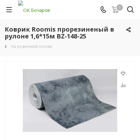
0
Коврик Roomis прорезиненый в
рулоне 1,6*15м BZ-148-25
На резиновой основе