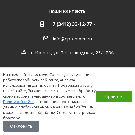
Наши контакты
+7 (3412) 33-12-77
info@optomberi.ru
г. Ижевск, ул. Лесозаводская, 23/175А
Наш веб-сайт использует Cookies для улучшения
работоспособности веб-сайта, анализа
использования данных сайта. Продолжая работу
на веб-сайте, Вы даете свое согласие на обработку
2026 ©
Принять
своих персональных данных в соответствии с
Политикой сайта
в отношении персональных
данных, опубликованной на нашем веб-сайте. Вы
можете запретить обработку Cookies в настройках
браузера.
Отклонить