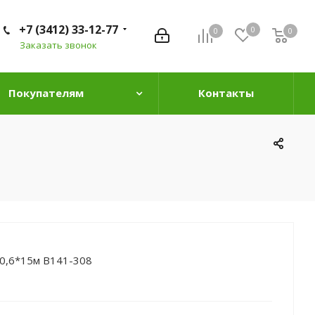
+7 (3412) 33-12-77
0
0
0
0
Заказать звонок
Покупателям
Контакты
 0,6*15м B141-308