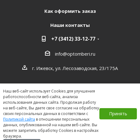
Как оформить заказ
Наши контакты
+7 (3412) 33-12-77
info@optomberi.ru
г. Ижевск, ул. Лесозаводская, 23/175А
Наш веб-сайт использует Cookies для улучшения
работоспособности веб-сайта, анализа
использования данных сайта. Продолжая работу
на веб-сайте, Вы даете свое согласие на обработку
2026 ©
Принять
своих персональных данных в соответствии с
Политикой сайта
в отношении персональных
данных, опубликованной на нашем веб-сайте. Вы
можете запретить обработку Cookies в настройках
браузера.