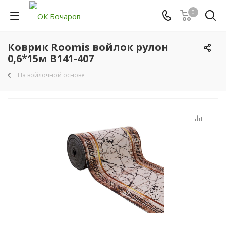
0
Коврик Roomis войлок рулон
0,6*15м B141-407
На войлочной основе