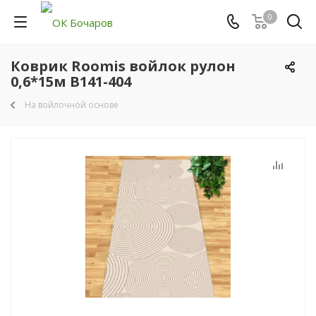
0
Коврик Roomis войлок рулон
0,6*15м B141-404
На войлочной основе