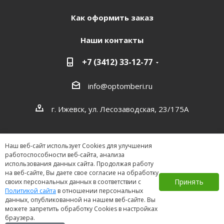
Как оформить заказ
Наши контакты
+7 (3412) 33-12-77
info@optomberi.ru
г. Ижевск, ул. Лесозаводская, 23/175А
Наш веб-сайт использует Cookies для улучшения
работоспособности веб-сайта, анализа
использования данных сайта. Продолжая работу
на веб-сайте, Вы даете свое согласие на обработку
2026 ©
Принять
своих персональных данных в соответствии с
Политикой сайта
в отношении персональных
данных, опубликованной на нашем веб-сайте. Вы
можете запретить обработку Cookies в настройках
браузера.