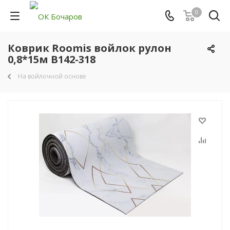
0
Коврик Roomis войлок рулон
0,8*15м B142-318
На войлочной основе