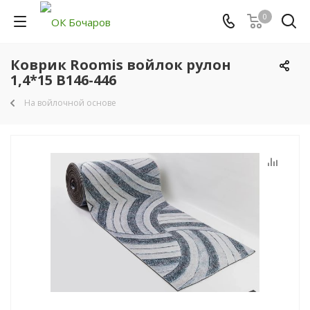
0
Коврик Roomis войлок рулон
1,4*15 B146-446
На войлочной основе