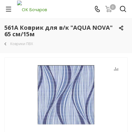
0
561A Коврик для в/к "AQUA NOVA"
65 см/15м
Коврики ПВХ