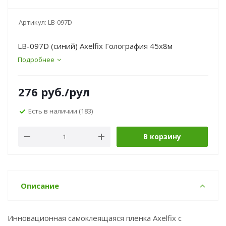
Артикул:
LB-097D
LB-097D (синий) Axelfix Голография 45х8м
Подробнее
276
руб.
/рул
Есть в наличии
(183)
В корзину
Описание
Инновационная самоклеящаяся пленка Axelfix с