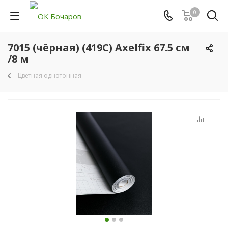
0
7015 (чёрная) (419C) Axelfix 67.5 см
/8 м
Цветная однотонная