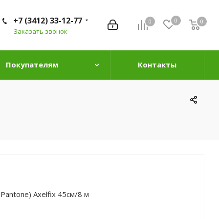
+7 (3412) 33-12-77
0
0
0
0
Заказать звонок
Покупателям
Контакты
м
antone) Axelfix 45см/8 м