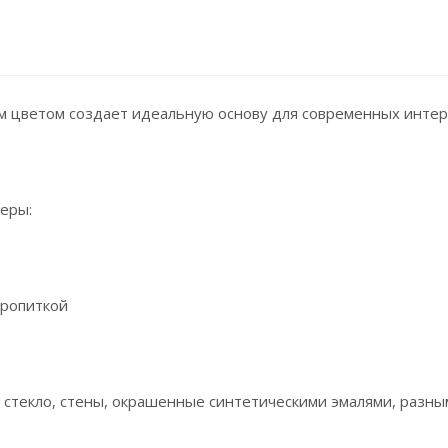
ым цветом создает идеальную основу для современных инте
еры:
пропиткой
н, стекло, стены, окрашенные синтетическими эмалями, разн