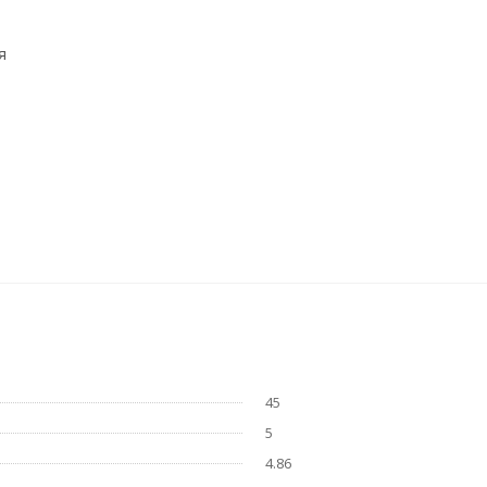
я
45
5
4.86