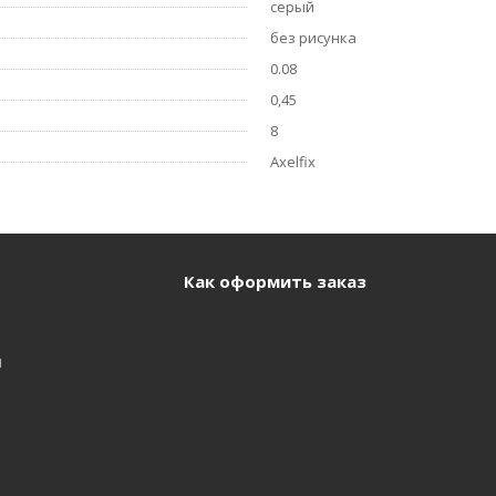
серый
без рисунка
0.08
0,45
8
Axelfix
Как оформить заказ
и