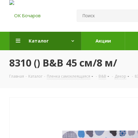
Каталог
Акции
8310 () B&B 45 см/8 м/
Главная
-
Каталог
-
Пленка самоклеящаяся
-
B&B
-
Декор
-
8