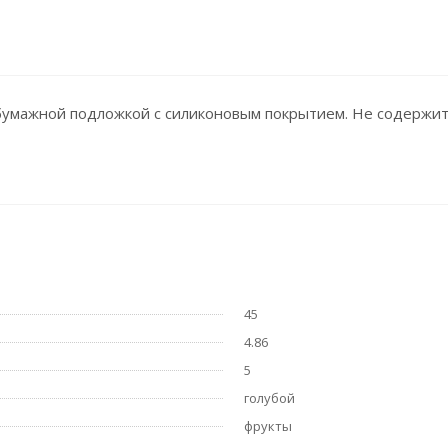
бумажной подложкой с силиконовым покрытием. Не содержи
45
4.86
5
голубой
фрукты