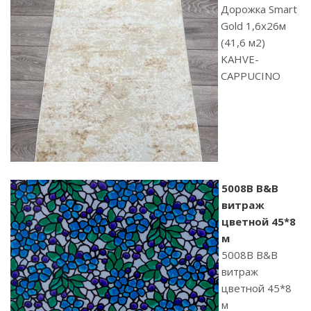
Дорожка Smart
Gold 1,6х26м
(41,6 м2)
KAHVE-
CAPPUCINO
5008B B&B
витраж
цветной 45*8
м
5008B B&B
витраж
цветной 45*8
м