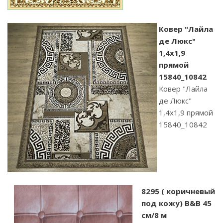
Ковер "Лайла
де Люкс"
1,4х1,9
прямой
15840_10842
Ковер "Лайла
де Люкс"
1,4х1,9 прямой
15840_10842
8295 ( коричневый
под кожу) B&B 45
см/8 м