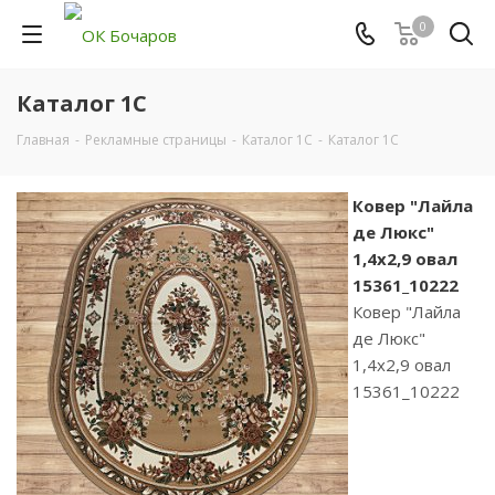
0
Каталог 1С
Главная
-
Рекламные страницы
-
Каталог 1С
-
Каталог 1С
Ковер "Лайла
де Люкс"
1,4х2,9 овал
15361_10222
Ковер "Лайла
де Люкс"
1,4х2,9 овал
15361_10222