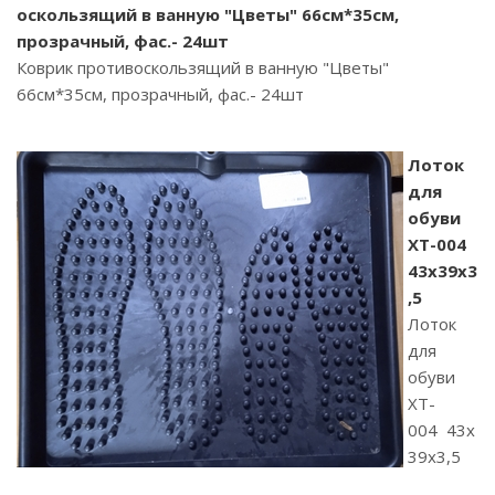
оскользящий в ванную "Цветы" 66см*35см,
прозрачный, фас.- 24шт
Коврик противоскользящий в ванную "Цветы"
66см*35см, прозрачный, фас.- 24шт
Лоток
для
обуви
XT-004
43х39х3
,5
Лоток
для
обуви
XT-
004 43х
39х3,5