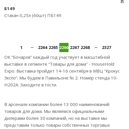
П
Б149
Стакан 0,25л (60шт) ПБ149
1
2264
2265
2266
2267
2268
2327
ОК “Бочаров” каждый год участвует в масштабной
выставке в сегменте “Товары для дома” - HouseHold
Expo. Выставка пройдет 14-16 сентября в МВЦ “Крокус
Экспо”. Мы будем в Павильоне № 2. Номер стенда 10-
Н202А. Заходите в гости.
В арсенале компании более 13 000 наименований
товаров для дома. Мы являемся официальными
дилерами более 30 компаний, но на выставке мы
представим только товары собственных торговых