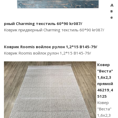
д
в
е
рный Charming текстиль 60*90 kr087/
Коврик придверный Charming текстиль 60*90 kr087/
Коврик Roomis войлок рулон 1,2*15 B145-79/
Коврик Roomis войлок рулон 1,2*15 B145-79/
Ковер
"Веста"
1,6х2,3
прямой
46219_4
5125
Ковер
"Веста"
1,6х2,3