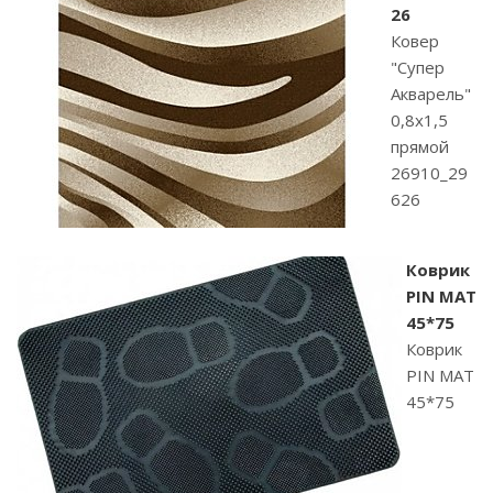
26
Ковер
"Супер
Акварель"
0,8х1,5
прямой
26910_29
626
Коврик
PIN MAT
45*75
Коврик
PIN MAT
45*75