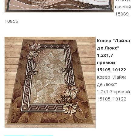
прямой
15889_
10855
Ковер "Лайла
де Люкс"
1,2х1,7
прямой
15105_10122
Ковер "Лайла
де Люкс"
1,2х1,7 прямой
15105_10122