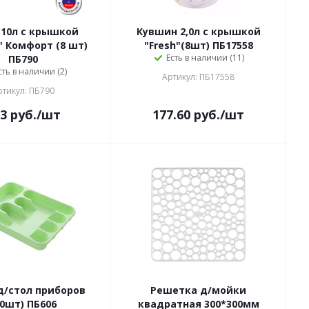
10л с крышкой
Кувшин 2,0л с крышкой
 Комфорт (8 шт)
"Fresh"(8шт) ПБ17558
Есть в наличии (11)
ПБ790
сть в наличии (2)
Артикул: ПБ17558
ртикул: ПБ790
3
руб.
/шт
177.60
руб.
/шт
д/стол приборов
Решетка д/мойки
30шт) ПБ606
квадратная 300*300мм