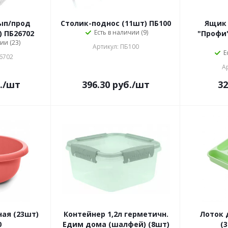
сып/прод
Столик-поднос (11шт) ПБ100
Ящик 
Есть в наличии (9)
) ПБ26702
"Профи"
ии (23)
Артикул: ПБ100
Е
6702
А
.
/шт
396.30
руб.
/шт
32
ная (23шт)
Контейнер 1,2л герметичн.
Лоток 
0
Едим дома (шалфей) (8шт)
(