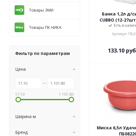
Товары ЗМИ
Банка 1,2л д/
CUBBO (12-27шт
Есть в налич
Товары ПК НИКА
Артикул: ПБ2
133.10
руб
Фильтр по параметрам
Цена
17.10
1 101.80
Ширина м
Миска 6,5л Удач
Бренд
ПБ0822