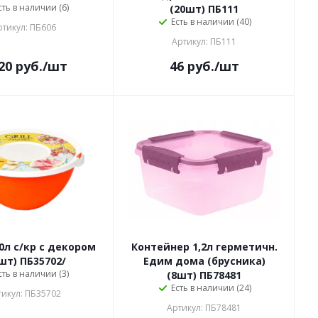
сть в наличии (6)
(20шт) ПБ111
Есть в наличии (40)
ртикул: ПБ606
Артикул: ПБ111
20
руб.
/шт
46
руб.
/шт
0л с/кр с декором
Контейнер 1,2л герметичн.
шт) ПБ35702/
Едим дома (брусника)
сть в наличии (3)
(8шт) ПБ78481
Есть в наличии (24)
тикул: ПБ35702
Артикул: ПБ78481