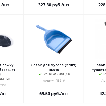
.
/шт
327.30
руб.
/шт
228
д ложку
Совок для мусора (27шт)
Совок
й (16 шт)
ПБ516
туалета
Есть в наличии (73)
Ес
5
ии (42)
Артикул: ПБ516
Ар
6305
/шт
69.50
руб.
/шт
42.