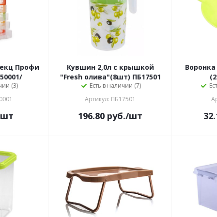
секц Профи
Кувшин 2,0л с крышкой
Воронка
Б50001/
"Fresh олива"(8шт) ПБ17501
(
чии (3)
Есть в наличии (7)
Ес
0001
Артикул: ПБ17501
А
/шт
196.80
руб.
/шт
32.