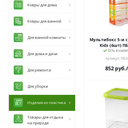
Ковры для дома
Ковры для ванной
Для ванной комнаты
Мультибокс 5-и 
Kids (6шт) П
Есть в нали
Для дома и дачи
Артикул: ПБ5
852
руб.
Для ремонта
Для уборки
Изделия из пластика
Товары для отдыха
на природе