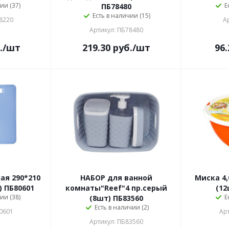
ии (37)
Е
ПБ78480
Есть в наличии (15)
8220
А
Артикул: ПБ78480
.
/шт
219.30
руб.
/шт
96.
ая 290*210
НАБОР для ванной
Миска 4,
 ПБ80601
комнаты"Reef"4 пр.серый
(12
ии (38)
Е
(8шт) ПБ83560
Есть в наличии (2)
0601
Ар
Артикул: ПБ83560