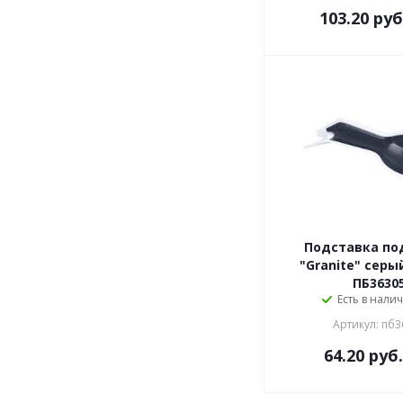
103.20
руб
Подставка по
"Granite" серы
ПБ3630
Есть в налич
Артикул: пб3
64.20
руб.