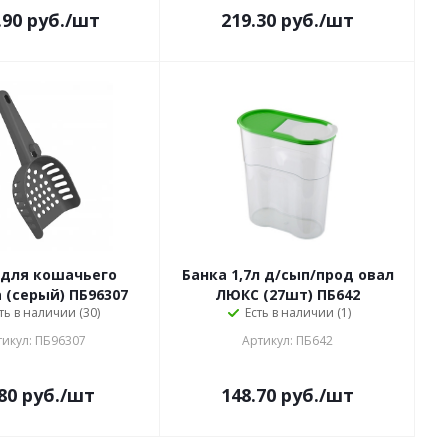
.90
руб.
/шт
219.30
руб.
/шт
 для кошачьего
Банка 1,7л д/сып/прод овал
 (серый) ПБ96307
ЛЮКС (27шт) ПБ642
ть в наличии (30)
Есть в наличии (1)
тикул: ПБ96307
Артикул: ПБ642
80
руб.
/шт
148.70
руб.
/шт