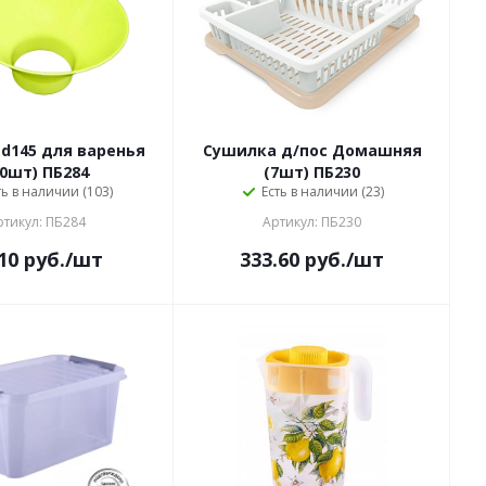
 d145 для варенья
Сушилка д/пос Домашняя
20шт) ПБ284
(7шт) ПБ230
ть в наличии (103)
Есть в наличии (23)
ртикул: ПБ284
Артикул: ПБ230
10
руб.
/шт
333.60
руб.
/шт