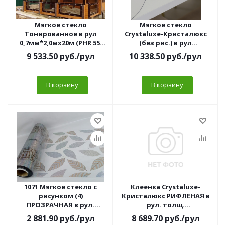
Мягкое стекло
Мягкое стекло
Тонированное в рул
Crystaluxe-Кристалюкс
0,7мм*2,0мх20м (PHR 55.
(без рис.) в рул
-35C)
2,0мм*1,2м*15м
9 533.50
руб.
/рул
10 338.50
руб.
/рул
В корзину
В корзину
1071 Мягкое стекло с
Клеенка Crystaluxe-
рисунком (4)
Кристалюкс РИФЛЕНАЯ в
ПРОЗРАЧНАЯ в рул.
рул. толщ.
0,6м*20м
0,8мм*1,0м*40м заказ
2 881.90
руб.
/рул
8 689.70
руб.
/рул