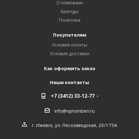
О компании
Бренды
Политика
Покупателям
Условия оплаты
Условия доставки
Как оформить заказ
Наши контакты
+7 (3412) 33-12-77
info@optomberi.ru
г. Ижевск, ул. Лесозаводская, 23/175А