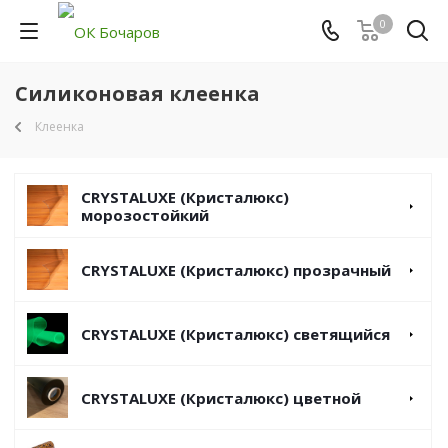
0
Силиконовая клеенка
Клеенка
CRYSTALUXE (Кристалюкс)
морозостойкий
CRYSTALUXE (Кристалюкс) прозрачный
CRYSTALUXE (Кристалюкс) светящийся
CRYSTALUXE (Кристалюкс) цветной