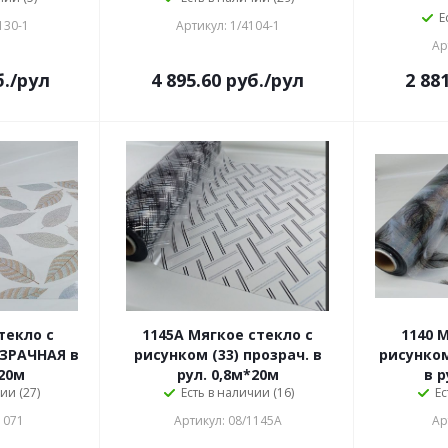
Е
130-1
Артикул: 1/4104-1
Ар
.
/рул
4 895.60
руб.
/рул
2 88
текло с
1145A Мягкое стекло с
1140 
ОЗРАЧНАЯ в
рисунком (33) прозрач. в
рисунком
*20м
рул. 0,8м*20м
в р
ии (27)
Есть в наличии (16)
Ес
1071
Артикул: 08/1145A
Ар