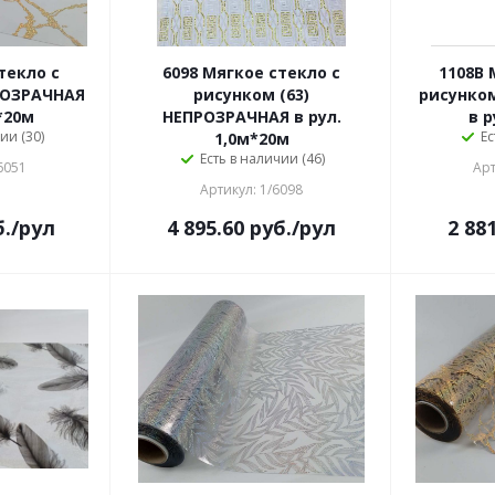
текло с
6098 Мягкое стекло с
1108B 
РОЗРАЧНАЯ
рисунком (63)
рисунком
м*20м
НЕПРОЗРАЧНАЯ в рул.
в р
ии (30)
Ес
1,0м*20м
Есть в наличии (46)
6051
Арт
Артикул: 1/6098
.
/рул
4 895.60
руб.
/рул
2 88