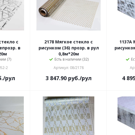
стекло с
2178 Мягкое стекло с
1137A 
епрозр. в
рисунком (36) прозр. в рул
рисунком 
20м
0,8м*20м
чии (7)
Есть в наличии (32)
Ес
052-2
Артикул: 08/2178
Ар
.
/рул
3 847.90
руб.
/рул
4 89