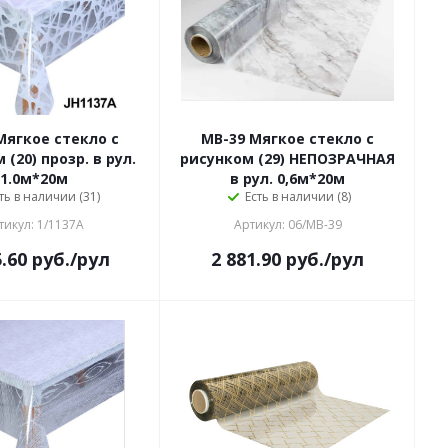
Мягкое стекло с
MB-39 Мягкое стекло с
(20) прозр. в рул.
рисунком (29) НЕПОЗРАЧНАЯ
1.0м*20м
в рул. 0,6м*20м
ть в наличии (31)
Есть в наличии (8)
тикул: 1/1137A
Артикул: 06/MB-39
5.60
руб.
/рул
2 881.90
руб.
/рул