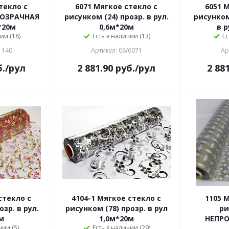
текло с
6071 Мягкое стекло с
6051 
РОЗРАЧНАЯ
рисунком (24) прозр. в рул.
рисунком
м*20м
0,6м*20м
в р
ии (18)
Есть в наличии (13)
Ес
1140
Артикул: 06/6071
Ар
.
/рул
2 881.90
руб.
/рул
2 88
стекло с
4104-1 Мягкое стекло с
1105 
зр. в рул.
рисунком (78) прозр. в рул
ри
м
1,0м*20м
НЕПРО
чии (5)
Есть в наличии (29)