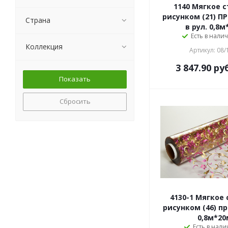
1140 Мягкое с
рисунком (21) П
Страна
в рул. 0,8
Есть в налич
Коллекция
Артикул: 08/
3 847.90
руб
Сбросить
4130-1 Мягкое 
рисунком (46) про
0,8м*20
Есть в нали