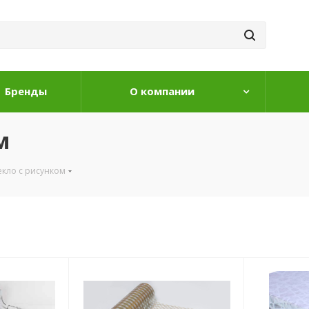
Бренды
О компании
м
екло с рисунком