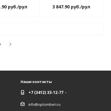
1.90
руб.
/рул
3 847.90
руб.
/рул
6
Наши контакты
+7 (3412) 33-12-77
info@optomberi.ru