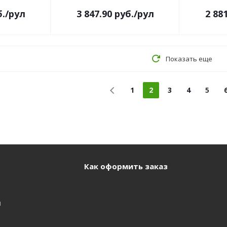
.
/рул
3 847.90
руб.
/рул
2 88
Показать еще
1
2
3
4
5
Как оформить заказ
и