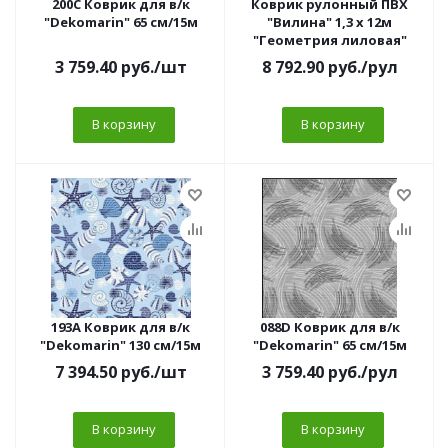
200С Коврик для в/к
Коврик рулонный ПВХ
"Dekomarin" 65 см/15м
"Вилина" 1,3 х 12м
"Геометрия лиловая"
3 759.40
руб.
/шт
8 792.90
руб.
/рул
В корзину
В корзину
193A Коврик для в/к
088D Коврик для в/к
"Dekomarin" 130 см/15м
"Dekomarin" 65 см/15м
7 394.50
руб.
/шт
3 759.40
руб.
/рул
В корзину
В корзину