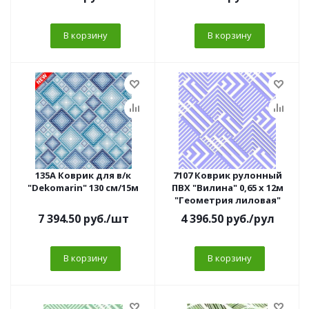
В корзину
В корзину
135A Коврик для в/к
7107 Коврик рулонный
"Dekomarin" 130 см/15м
ПВХ "Вилина" 0,65 х 12м
"Геометрия лиловая"
7 394.50
руб.
/шт
4 396.50
руб.
/рул
В корзину
В корзину