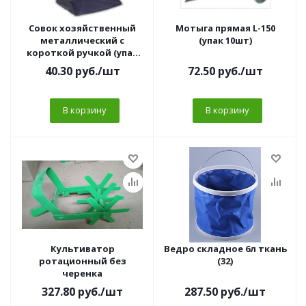
Совок хозяйственный
Мотыга прямая L-150
металлический с
(упак 10шт)
короткой ручкой (упак
15шт)
40.30
руб.
/шт
72.50
руб.
/шт
В корзину
В корзину
Культиватор
Ведро складное 6л ткань
ротационный без
(32)
черенка
327.80
руб.
/шт
287.50
руб.
/шт