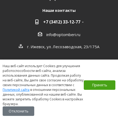
Наши контакты
+7 (3412) 33-12-77
info@optomberi.ru
г. Ижевск, ул. Лесозаводская, 23/175А
Наш веб-сайт использует Cookies для улучшения
работоспособности веб-сайта, анализа
использования данных сайта. Продолжая работу
на веб-сайте, Вы даете свое согласие на обработку
2026 ©
Принять
своих персональных данных в соответствии с
Политикой сайта
в отношении персональных
данных, опубликованной на нашем веб-сайте. Вы
можете запретить обработку Cookies в настройках
браузера.
Отклонить