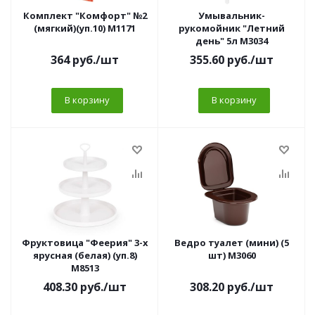
Комплект "Комфорт" №2
Умывальник-
(мягкий)(уп.10) М1171
рукомойник "Летний
день" 5л М3034
364
руб.
/шт
355.60
руб.
/шт
В корзину
В корзину
Фруктовица "Феерия" 3-х
Ведро туалет (мини) (5
ярусная (белая) (уп.8)
шт) М3060
М8513
408.30
руб.
/шт
308.20
руб.
/шт