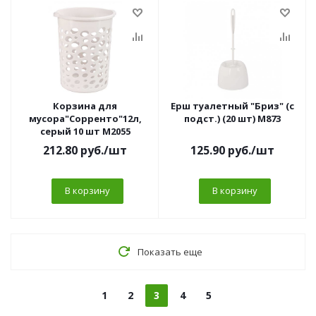
Корзина для
Ерш туалетный "Бриз" (с
мусора"Сорренто"12л,
подст.) (20 шт) М873
серый 10 шт М2055
212.80
руб.
/шт
125.90
руб.
/шт
В корзину
В корзину
Показать еще
1
2
3
4
5