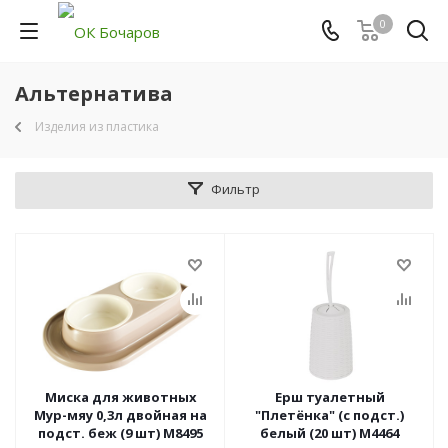
0
Альтернатива
Изделия из пластика
Фильтр
Миска для животных
Ерш туалетный
Мур-мяу 0,3л двойная на
"Плетёнка" (с подст.)
подст. беж (9 шт) М8495
белый (20 шт) М4464