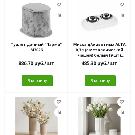
Туалет дачный "Парма"
Миска д/животных ALTA
М3026
0,3л (с металлической
чашей) белый (9 шт)
М9160
886.70
руб.
/шт
485.30
руб.
/шт
В корзину
В корзину