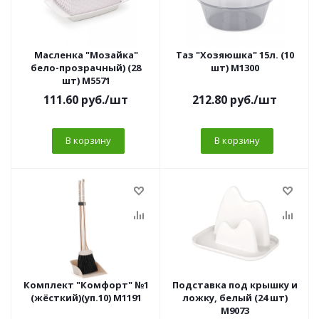
Масленка "Мозайка"
Таз "Хозяюшка" 15л. (10
бело-прозрачный) (28
шт) М1300
шт) М5571
111.60
руб.
/шт
212.80
руб.
/шт
В корзину
В корзину
Комплект "Комфорт" №1
Подставка под крышку и
(жёсткий)(уп.10) М1191
ложку, белый (24 шт)
М9073