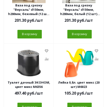
Ваза под срезку
Ваза под срезку
"Версаль" d150мм,
"Версаль" d150мм,
h280мм, бежевый (12 шт)
h280мм, белый (12 шт)
М8938
М8937
201.30
руб.
/шт
201.30
руб.
/шт
В корзину
В корзину
Туалет дачный ЭКОНОМ,
Лейка 0,8л. цвет микс (20
цвет микс М6356
шт) М6023
497.40
руб.
/шт
105.20
руб.
/шт
В корзину
В корзину