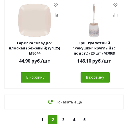
Тарелка "Квадро"
Ерш туалетный
плоская (бежевый) (уп.25)
"Ракушки" круглый (с
М8044
подст.) (20 шт) М7869
44.90
руб.
/шт
146.10
руб.
/шт
В корзину
В корзину
Показать еще
1
2
3
4
5