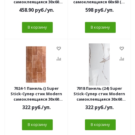
самоклеящаяся 30х60
самоклеящаяся 60х60 (10
Мрамор бежевый (10 шт/
шт/уп)
458.90
руб.
/уп.
598
руб.
/уп.
уп)
В корзину
В корзину
7024-1 Панель () Super
7018 Панель (24) Super
Stick-Супер стик Modern
Stick-Супер стик Modern
самоклеящаяся 30х60
самоклеящаяся 30х60
бежевый кирпич (10 шт/
Роговик (10 шт/уп)//
322
руб.
/уп.
322
руб.
/уп.
уп)//
В корзину
В корзину