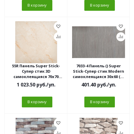
В корзину
В корзину
55R Панель Super Stick-
7033-4 Панель () Super
Супер стик 3D
Stick-Супер стик Modern
самоклеящаяся 70х70
самоклеящаяся 30х60 (10
Камень Kyanite golden (10
шт/уп)
1 023.50
руб.
/уп.
401.40
руб.
/уп.
шт/уп)5мм
В корзину
В корзину