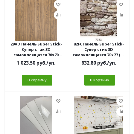
29AD Панель Super Stick-
82FC Панель Super Stick-
Супер стик 3D
Супер стик 3D
самоклеящаяся 70х70
самоклеящаяся 70х77 (10
Вагонка (10 шт/уп) 5мм//
шт/уп) 3мм
1 023.50
руб.
/уп.
632.80
руб.
/уп.
В корзину
В корзину