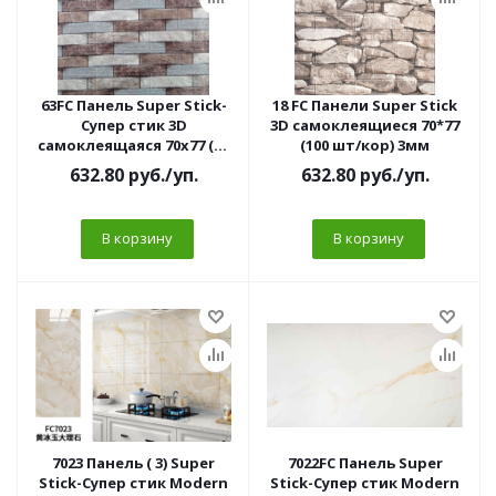
63FC Панель Super Stick-
18 FC Панели Super Stick
Супер стик 3D
3D самоклеящиеся 70*77
самоклеящаяся 70х77 (10
(100 шт/кор) 3мм
шт/уп) 3мм
632.80
руб.
/уп.
632.80
руб.
/уп.
В корзину
В корзину
7023 Панель ( 3) Super
7022FC Панель Super
Stick-Супер стик Modern
Stick-Супер стик Modern