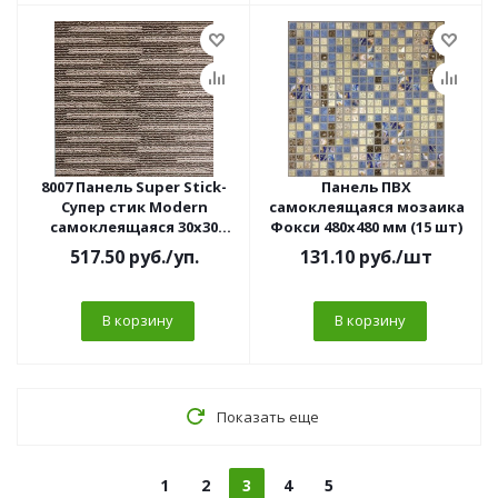
8007 Панель Super Stick-
Панель ПВХ
Супер стик Modern
самоклеящаяся мозаика
самоклеящаяся 30х30
Фокси 480х480 мм (15 шт)
рогожка беж МАТОВЫЙ
517.50
руб.
/уп.
131.10
руб.
/шт
(10 шт/уп)
В корзину
В корзину
Показать еще
1
2
3
4
5