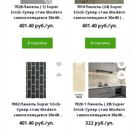
7028 Панель ( 1) Super
7010 Панель (24) Super
Stick-Супер стик Modern
Stick-Супер стик Modern
самоклеящаяся 30х60
самоклеящаяся 30х60 (10
белая (10 шт/уп)
шт/уп)
401.40
руб.
/уп.
401.40
руб.
/уп.
В корзину
В корзину
7002 Панель Super Stick-
7020-1 Панель ( 29) Super
Супер стик Modern
Stick-Супер стик Modern
самоклеящаяся 30х60
самоклеящаяся 30х60
плитка черная (10 шт/уп)
Мрамор бежевый A (10
401.40
руб.
/уп.
322
руб.
/уп.
шт/уп)//