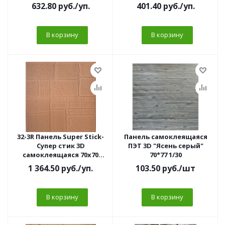
Кирпич белый (10 шт/
голубая (10 шт/уп)
632.80
руб.
/уп.
401.40
руб.
/уп.
уп)3мм
В корзину
В корзину
32-3R Панель Super Stick-
Панель самоклеящаяся
Супер стик 3D
ПЭТ 3D "Ясень серый"
самоклеящаяся 70х70
70*77 1/30
Камень Cornea бронза (10
1 364.50
руб.
/уп.
103.50
руб.
/шт
шт/уп)7мм//
В корзину
В корзину