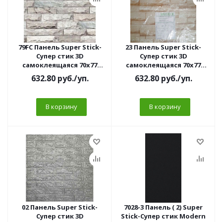
79FC Панель Super Stick-
23 Панель Super Stick-
Супер стик 3D
Супер стик 3D
самоклеящаяся 70х77
самоклеящаяся 70х77
Стеатит (10 шт/уп) 3мм
Камень тм.серый (10 шт/
632.80
руб.
/уп.
632.80
руб.
/уп.
уп)3мм
В корзину
В корзину
02 Панель Super Stick-
7028-3 Панель ( 2) Super
Супер стик 3D
Stick-Супер стик Modern