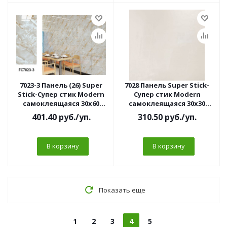
7023-3 Панель (26) Super
7028 Панель Super Stick-
Stick-Супер стик Modern
Супер стик Modern
самоклеящаяся 30х60
самоклеящаяся 30х30
Bidasar Green (10 шт/уп)
ГЛЯНЕЦ белый (10 шт/уп)
401.40
руб.
/уп.
310.50
руб.
/уп.
В корзину
В корзину
Показать еще
1
2
3
4
5