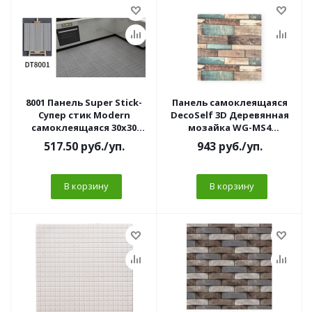
8001 Панель Super Stick-
Панель самоклеящаяся
Супер стик Modern
DecoSelf 3D Деревянная
самоклеящаяся 30х30
мозайка WG-MS4
рогожка серая МАТОВЫЙ
70*70*4мм 1/10
517.50
руб.
/уп.
943
руб.
/уп.
(10 шт/уп)
В корзину
В корзину