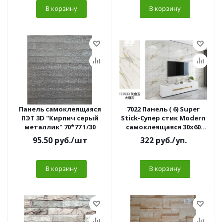
В корзину
В корзину
Панель самоклеящаяся
7022 Панель ( 6) Super
ПЭТ 3D "Кирпич серый
Stick-Супер стик Modern
металлик" 70*77 1/30
самоклеящаяся 30х60
Мрамор св.бежевый (10
95.50
руб.
/шт
322
руб.
/уп.
шт/уп)
В корзину
В корзину