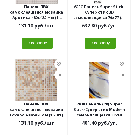
Панель ПВХ
60FC Панель Super Stick-
самоклеящаяся мозаика
Супер стик 3D
Арктика 480х480 мм (15
самоклеящаяся 70х77 (10
шт)
шт/уп) 3мм
131.10
руб.
/шт
632.80
руб.
/уп.
В корзину
В корзину
Панель ПВХ
7030 Панель (28) Super
самоклеящаяся мозаика
Stick-Супер стик Modern
Сахара 480х480 мм (15 шт)
самоклеящаяся 30х60
Bellezza(10 шт/уп)
131.10
руб.
/шт
401.40
руб.
/уп.