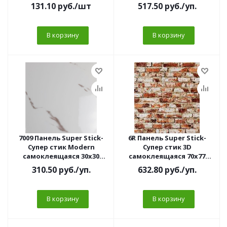
(15 шт)
паркет МАТОВЫЙ (10 шт/
131.10
руб.
/шт
517.50
руб.
/уп.
уп)
В корзину
В корзину
7009 Панель Super Stick-
6R Панель Super Stick-
Супер стик Modern
Супер стик 3D
самоклеящаяся 30х30
самоклеящаяся 70х77
Мрамор белый
Лофт (10 шт/уп)3мм
310.50
руб.
/уп.
632.80
руб.
/уп.
ГЛЯНЕЦ(10 шт/уп)
В корзину
В корзину