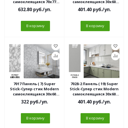
самоклеящаяся 70х77
самоклеящаяся 30х60
Кирпич серый (10 шт//
черная (10 шт/уп)
632.80
руб.
/уп.
401.40
руб.
/уп.
уп)3мм
В корзину
В корзину
7017 Панель ( 7) Super
7028-2 Панель ( 19) Super
Stick-Супер стик Modern
Stick-Супер стик Modern
самоклеящаяся 30х60
самоклеящаяся 30х60
Мрамор серый A (10 шт/
серая (10 шт/уп)
322
руб.
/уп.
401.40
руб.
/уп.
уп)//
В корзину
В корзину