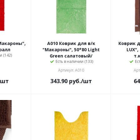
Макароны",
A010 Коврик для в/к
Коврик д
ралл
"Макароны", 50*80 Light
LUX",
и (142)
Green салатовый/
т.
Есть в наличии (133)
Ес
Артикул: A010
Арт
/шт
343.90
руб.
/шт
64