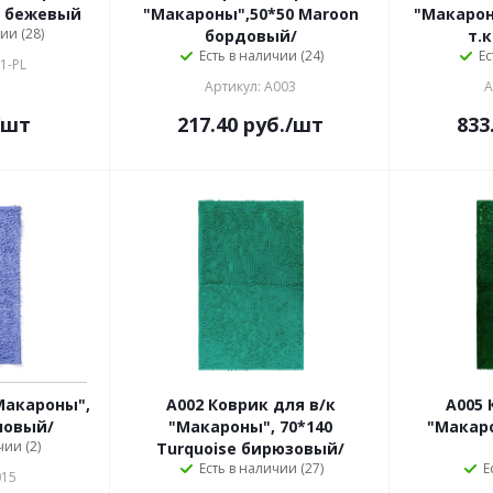
ge бежевый
"Макароны",50*50 Maroon
"Макарон
ии (28)
бордовый/
т.
Есть в наличии (24)
Ес
1-PL
Артикул: A003
А
/шт
217.40
руб.
/шт
833
Макароны",
A002 Коврик для в/к
A005 
ловый/
"Макароны", 70*140
"Макаро
чии (2)
Turquoise бирюзовый/
Есть в наличии (27)
Е
015