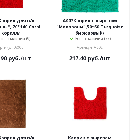
Коврик для в/к
A002Коврик с вырезом
ны", 70*140 Coral
"Макароны",50*50 Turquoise
коралл/
бирюзовый/
сть в наличии (9)
Есть в наличии (77)
ртикул: A006
Артикул: A002
.90
руб.
/шт
217.40
руб.
/шт
Коврик для в/к
Коврик с вырезом