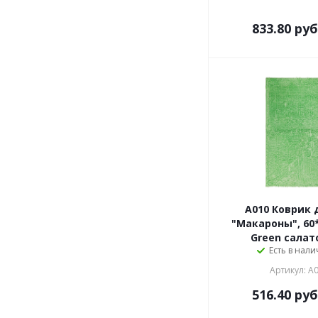
833.80
руб
A010 Коврик 
"Макароны", 60*
Green салат
Есть в нали
Артикул: A
516.40
руб